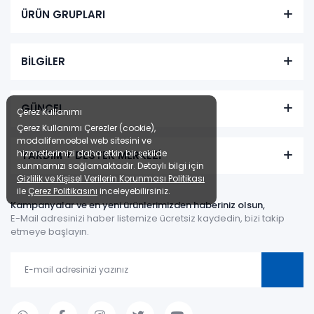
ÜRÜN GRUPLARI
BİLGİLER
GÜNCEL
Çerez Kullanımı
Çerez Kullanımı Çerezler (cookie),
modalifemoebel web sitesini ve
hizmetlerimizi daha etkin bir şekilde
YARDIM + DESTEK MERKEZİ
sunmamızı sağlamaktadır. Detaylı bilgi için
Gizlilik ve Kişisel Verilerin Korunması Politikası
ile
Çerez Politikasını
inceleyebilirsiniz.
Kampanyalar ve en yeni ürünlerimizden haberiniz olsun,
E-Mail adresinizi haber listemize ücretsiz kaydedin, bizi takip
etmeye başlayın.