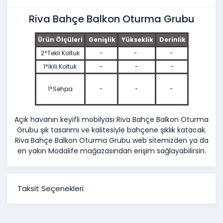
Riva Bahçe Balkon Oturma Grubu
Ürün Ölçüleri
Genişlik
Yükseklik
Derinlik
2*Tekli
Koltuk
-
-
-
1*İkili Koltuk
-
-
-
1*Sehpa
-
-
-
Açık havanın keyifli mobilyası Riva Bahçe Balkon Oturma
Grubu şık tasarımı ve kalitesiyle bahçene şıklık katacak.
Riva Bahçe Balkon Oturma Grubu web sitemizden ya da
en yakın Modalife mağazasından erişim sağlayabilirsin.
Taksit Seçenekleri