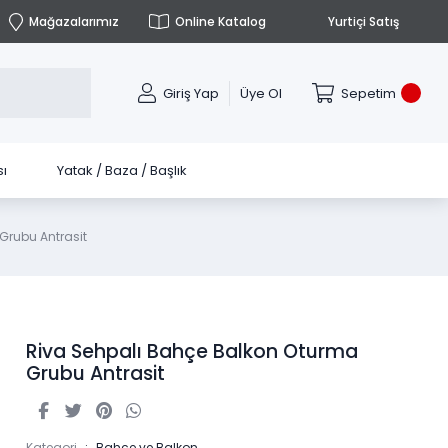
Mağazalarımız
Online Katalog
Yurtiçi Satış
Giriş Yap
Üye Ol
Sepetim
ı
Yatak / Baza / Başlık
Grubu Antrasit
Riva Sehpalı Bahçe Balkon Oturma
Grubu Antrasit
Kategori
Bahçe ve Balkon