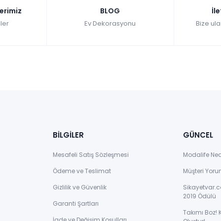
lerimiz
BLOG
İl
ler
Ev Dekorasyonu
Bize ula
BİLGİLER
GÜNCEL
Mesafeli Satış Sözleşmesi
Modalife Ne
Ödeme ve Teslimat
Müşteri Yoru
Gizlilik ve Güvenlik
Sikayetvar.c
2019 Ödülü
Garanti Şartları
Takımı Boz! 
İade ve Değişim Koşulları