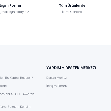
etişim Formu
Tüm Ürünlerde
şmak için tıklayınız
İki Yıl Garanti
YARDIM + DESTEK MERKEZİ
den Bu Kadar Hesaplı?
Destek Merkezi
mları
İletişim Formu
om’da, 5. A.C.E Awards
Kendi Paketini Kendin