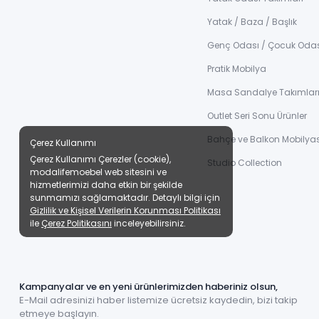
Yatak / Baza / Başlık
Genç Odası / Çocuk Oda
Pratik Mobilya
Masa Sandalye Takımlar
Outlet Seri Sonu Ürünler
Bahçe ve Balkon Mobilyas
Çerez Kullanımı
Çerez Kullanımı Çerezler (cookie),
Studio Collection
modalifemoebel web sitesini ve
hizmetlerimizi daha etkin bir şekilde
sunmamızı sağlamaktadır. Detaylı bilgi için
Gizlilik ve Kişisel Verilerin Korunması Politikası
ile
Çerez Politikasını
inceleyebilirsiniz.
Kampanyalar ve en yeni ürünlerimizden haberiniz olsun,
E-Mail adresinizi haber listemize ücretsiz kaydedin, bizi takip
etmeye başlayın.