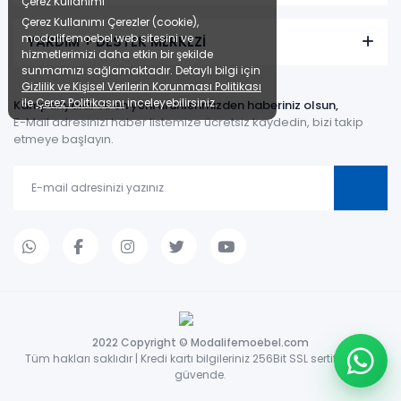
Çerez Kullanımı
Çerez Kullanımı Çerezler (cookie),
modalifemoebel web sitesini ve
YARDIM + DESTEK MERKEZİ
hizmetlerimizi daha etkin bir şekilde
sunmamızı sağlamaktadır. Detaylı bilgi için
Gizlilik ve Kişisel Verilerin Korunması Politikası
ile
Çerez Politikasını
inceleyebilirsiniz.
Kampanyalar ve en yeni ürünlerimizden haberiniz olsun,
E-Mail adresinizi haber listemize ücretsiz kaydedin, bizi takip
etmeye başlayın.
2022 Copyright © Modalifemoebel.com
Tüm hakları saklıdır | Kredi kartı bilgileriniz 256Bit SSL sertifikası ile
güvende.