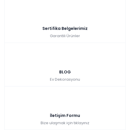
yatak olma özelliği ile misafirlerimizi nerede ağırlayacağız
sorununu ortadan kaldırıyor. Rose koltuk takımının yüksek
ayak özelliği ve kolay temizlenebilir kumaşı ile temizlik
yapmak keyifli hale geliyor. Rose koltuk takımının rahatlığına
ve minimalliğine
mağazalarımız ve internet sitemiz
Sertifika Belgelerimiz
üzerinden ulaşmak çok kolay.
Garantili Ürünler
*Kırlent sayıları değişiklik gösterebilir.
BLOG
Ev Dekorasyonu
İletişim Formu
Bize ulaşmak için tıklayınız