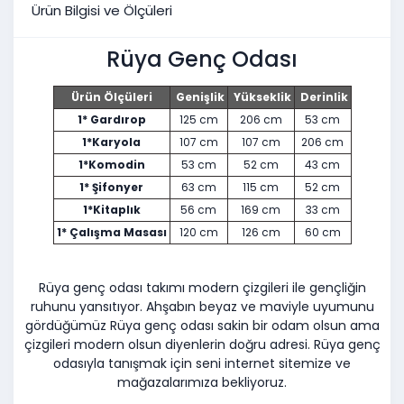
Ürün Bilgisi ve Ölçüleri
Rüya Genç Odası
Ürün Ölçüleri
Genişlik
Yükseklik
Derinlik
1* Gardırop
125
cm
206 cm
53 cm
1*Karyola
107
cm
107
cm
206
cm
1*Komodin
53 cm
52 cm
43
cm
1* Şifonyer
63 cm
115 cm
52 cm
1*Kitaplık
56 cm
169 cm
33 cm
1* Çalışma Masası
120 cm
126 cm
60 cm
Rüya genç odası takımı modern çizgileri ile gençliğin
ruhunu yansıtıyor. Ahşabın beyaz ve maviyle uyumunu
gördüğümüz Rüya genç odası sakin bir odam olsun ama
çizgileri modern olsun diyenlerin doğru adresi. Rüya genç
odasıyla tanışmak için seni internet sitemize ve
mağazalarımıza bekliyoruz.