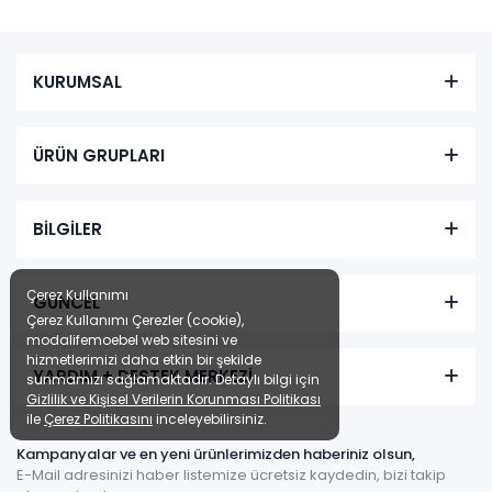
KURUMSAL
ÜRÜN GRUPLARI
BİLGİLER
Çerez Kullanımı
GÜNCEL
Çerez Kullanımı Çerezler (cookie),
modalifemoebel web sitesini ve
hizmetlerimizi daha etkin bir şekilde
YARDIM + DESTEK MERKEZİ
sunmamızı sağlamaktadır. Detaylı bilgi için
Gizlilik ve Kişisel Verilerin Korunması Politikası
ile
Çerez Politikasını
inceleyebilirsiniz.
Kampanyalar ve en yeni ürünlerimizden haberiniz olsun,
E-Mail adresinizi haber listemize ücretsiz kaydedin, bizi takip