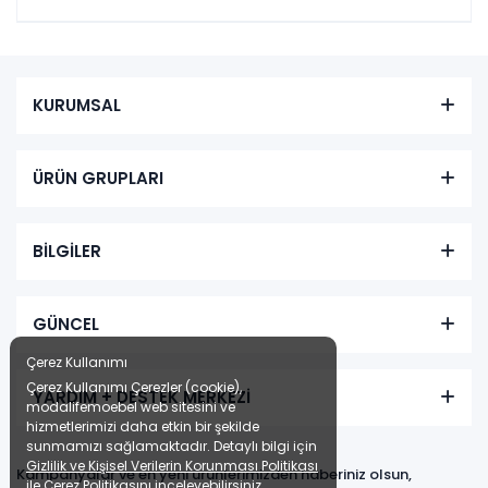
KURUMSAL
ÜRÜN GRUPLARI
BİLGİLER
GÜNCEL
Çerez Kullanımı
Çerez Kullanımı Çerezler (cookie),
YARDIM + DESTEK MERKEZİ
modalifemoebel web sitesini ve
hizmetlerimizi daha etkin bir şekilde
sunmamızı sağlamaktadır. Detaylı bilgi için
Gizlilik ve Kişisel Verilerin Korunması Politikası
Kampanyalar ve en yeni ürünlerimizden haberiniz olsun,
ile
Çerez Politikasını
inceleyebilirsiniz.