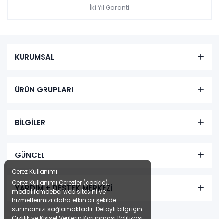
İki Yıl Garanti
KURUMSAL
ÜRÜN GRUPLARI
BİLGİLER
GÜNCEL
Çerez Kullanımı
Çerez Kullanımı Çerezler (cookie),
YARDIM + DESTEK MERKEZİ
modalifemoebel web sitesini ve
hizmetlerimizi daha etkin bir şekilde
sunmamızı sağlamaktadır. Detaylı bilgi için
Gizlilik ve Kişisel Verilerin Korunması Politikası