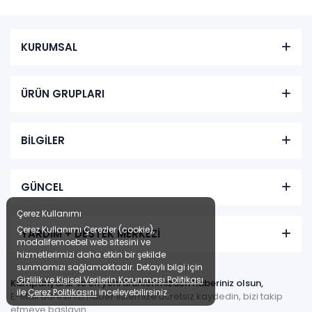
KURUMSAL
ÜRÜN GRUPLARI
BİLGİLER
GÜNCEL
Çerez Kullanımı
Çerez Kullanımı Çerezler (cookie),
YARDIM + DESTEK MERKEZİ
modalifemoebel web sitesini ve
hizmetlerimizi daha etkin bir şekilde
sunmamızı sağlamaktadır. Detaylı bilgi için
Gizlilik ve Kişisel Verilerin Korunması Politikası
Kampanyalar ve en yeni ürünlerimizden haberiniz olsun,
ile
Çerez Politikasını
inceleyebilirsiniz.
E-Mail adresinizi haber listemize ücretsiz kaydedin, bizi takip
etmeye başlayın.