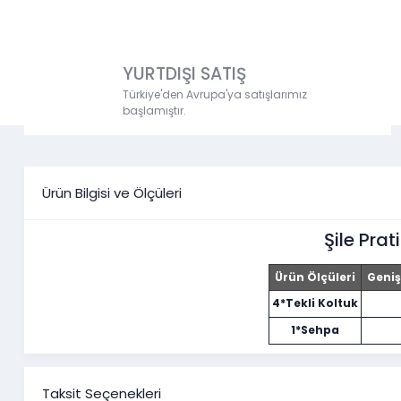
YURTDIŞI SATIŞ
Türkiye'den Avrupa'ya satışlarımız
başlamıştır.
Ürün Bilgisi ve Ölçüleri
Şile Prat
Ürün Ölçüleri
Geniş
4*Tekli Koltuk
1*Sehpa
Taksit Seçenekleri