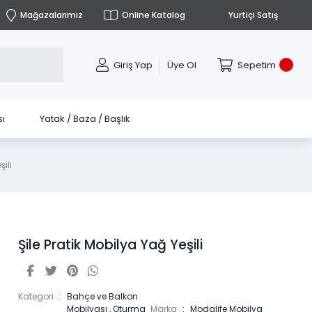
Mağazalarımız
Online Katalog
Yurtiçi Satış
Giriş Yap
Üye Ol
Sepetim
ı
Yatak / Baza / Başlık
ili
Şile Pratik Mobilya Yağ Yeşili
Kategori
Bahçe ve Balkon
Mobilyası
,
Oturma
Marka
Modalife Mobilya