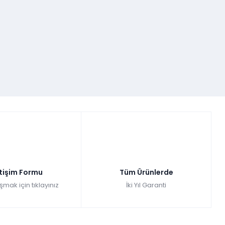
etişim Formu
Tüm Ürünlerde
şmak için tıklayınız
İki Yıl Garanti