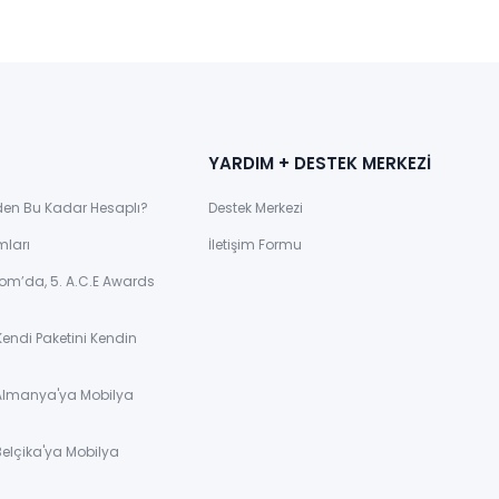
YARDIM + DESTEK MERKEZİ
den Bu Kadar Hesaplı?
Destek Merkezi
mları
İletişim Formu
om’da, 5. A.C.E Awards
Kendi Paketini Kendin
 Almanya'ya Mobilya
Belçika'ya Mobilya