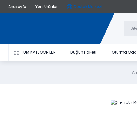
Anasayfa
Yeni Ürünler
Destek Merkezi
TÜM KATEGORİLER
Düğün Paketi
Oturma Oda
An