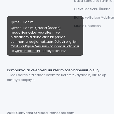
Masa Sandalye Takımlar
Outlet Seri Sonu Ürünler
Bahçe ve Balkon Mobilyas
Çerez Kullanımı
Studio Collection
Çerez Kullanımı Çerezler (cookie),
modalifemoebel web sitesini ve
hizmetlerimizi daha etkin bir şekilde
sunmamızı sağlamaktadır. Detaylı bilgi için
Gizlilik ve Kişisel Verilerin Korunması Politikası
ile
Çerez Politikasını
inceleyebilirsiniz.
Kampanyalar ve en yeni ürünlerimizden haberiniz olsun,
E-Mail adresinizi haber listemize ücretsiz kaydedin, bizi takip
etmeye başlayın.
2022 Copyright © Modalifemoebel.com