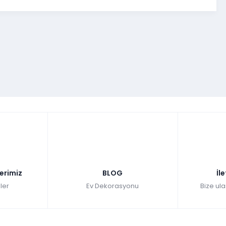
lerimiz
BLOG
İl
ler
Ev Dekorasyonu
Bize ula