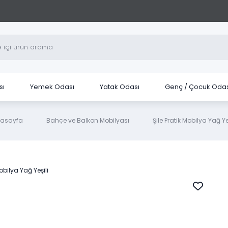
sı
Yemek Odası
Yatak Odası
Genç / Çocuk Odas
asayfa
Bahçe ve Balkon Mobilyası
Şile Pratik Mobilya Yağ Yeş