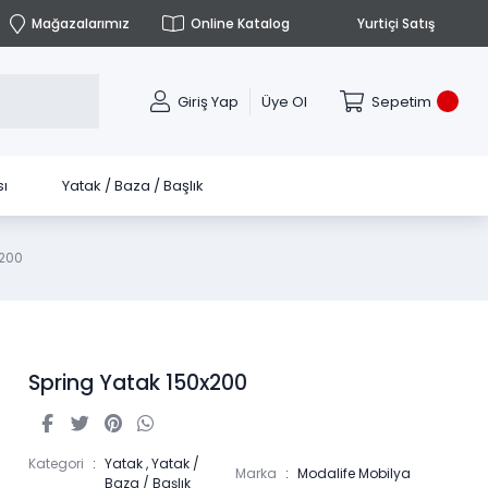
Mağazalarımız
Online Katalog
Yurtiçi Satış
Giriş Yap
Üye Ol
Sepetim
ı
Yatak / Baza / Başlık
x200
Spring Yatak 150x200
Kategori
Yatak
,
Yatak /
Marka
Modalife Mobilya
Baza / Başlık