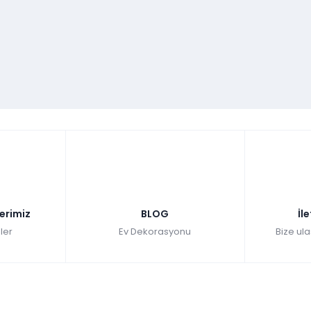
lerimiz
BLOG
İl
ler
Ev Dekorasyonu
Bize ula