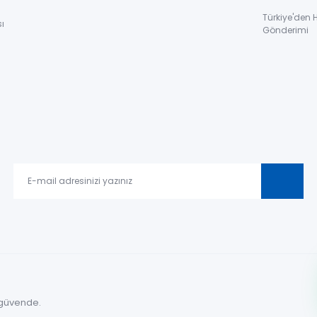
Türkiye'den 
ı
Gönderimi
le güvende.