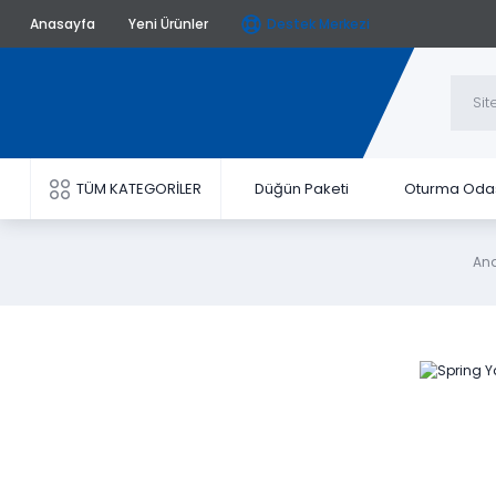
Anasayfa
Yeni Ürünler
Destek Merkezi
TÜM KATEGORİLER
Düğün Paketi
Oturma Oda
An