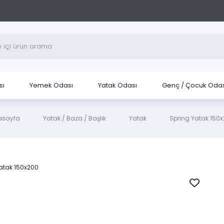
sı
Yemek Odası
Yatak Odası
Genç / Çocuk Odas
asayfa
Yatak / Baza / Başlık
Yatak
Spring Yatak 150