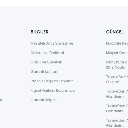
BİLGİLER
GÜNCEL
Mesafeli Satış Sözleşmesi
Modalife Ne
Ödeme ve Teslimat
Müşteri Yoru
Gizlilik ve Güvenlik
Sikayetvar.c
2019 Ödülü
Garanti Şartları
Takımı Boz! 
İade ve Değişim Koşulları
Oluştur!
Kişisel Verilerin Korunması
Türkiye'den
Gönderimi
sı
Garanti Belgesi
Türkiye'den 
Gönderimi
ı
Türkiye'den 
Gönderimi