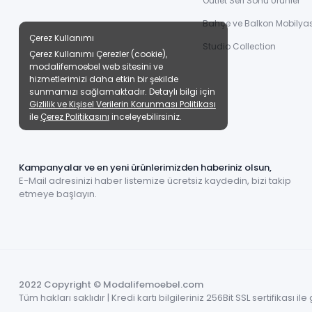
Outlet Seri Sonu Ürünler
Bahçe ve Balkon Mobilyas
Çerez Kullanımı
Studio Collection
Çerez Kullanımı Çerezler (cookie),
modalifemoebel web sitesini ve
hizmetlerimizi daha etkin bir şekilde
sunmamızı sağlamaktadır. Detaylı bilgi için
Gizlilik ve Kişisel Verilerin Korunması Politikası
ile
Çerez Politikasını
inceleyebilirsiniz.
Kampanyalar ve en yeni ürünlerimizden haberiniz olsun,
E-Mail adresinizi haber listemize ücretsiz kaydedin, bizi takip
etmeye başlayın.
2022 Copyright © Modalifemoebel.com
Tüm hakları saklıdır | Kredi kartı bilgileriniz 256Bit SSL sertifikası i