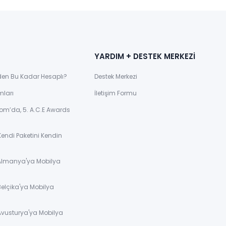
YARDIM + DESTEK MERKEZİ
den Bu Kadar Hesaplı?
Destek Merkezi
mları
İletişim Formu
om’da, 5. A.C.E Awards
Kendi Paketini Kendin
 Almanya'ya Mobilya
Belçika'ya Mobilya
Avusturya'ya Mobilya