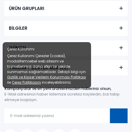
ÜRÜN GRUPLARI
BİLGİLER
GÜNCEL
Çerez Kullanımı
Çerez Kullanımı Çerezler (cookie),
modalifemoebel web sitesini ve
hizmetlerimizi daha etkin bir şekilde
YARDIM + DESTEK MERKEZİ
sunmamızı sağlamaktadır. Detaylı bilgi için
Gizlilik ve Kişisel Verilerin Korunması Politikası
ile
Çerez Politikasını
inceleyebilirsiniz.
Kampanyalar ve en yeni ürünlerimizden haberiniz olsun,
E-Mail adresinizi haber listemize ücretsiz kaydedin, bizi takip
etmeye başlayın.