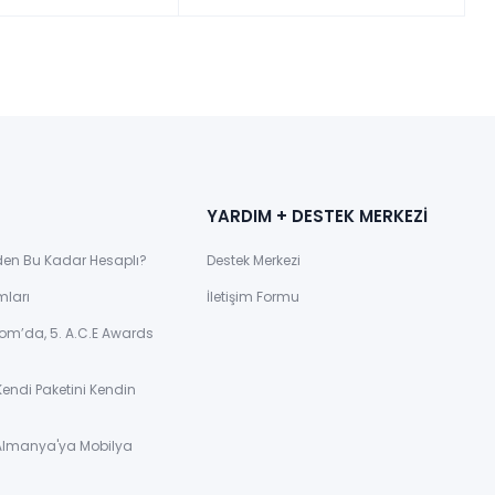
YARDIM + DESTEK MERKEZİ
den Bu Kadar Hesaplı?
Destek Merkezi
mları
İletişim Formu
om’da, 5. A.C.E Awards
Kendi Paketini Kendin
 Almanya'ya Mobilya