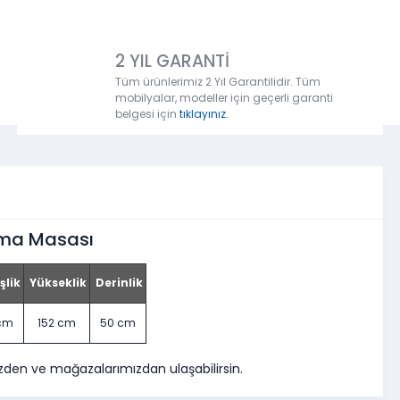
2 YIL GARANTİ
Tüm ürünlerimiz 2 Yıl Garantilidir. Tüm
mobilyalar, modeller için geçerli garanti
belgesi için
tıklayınız.
ışma Masası
şlik
Yükseklik
Derinlik
 cm
152 cm
50 cm
zden ve mağazalarımızdan ulaşabilirsin.