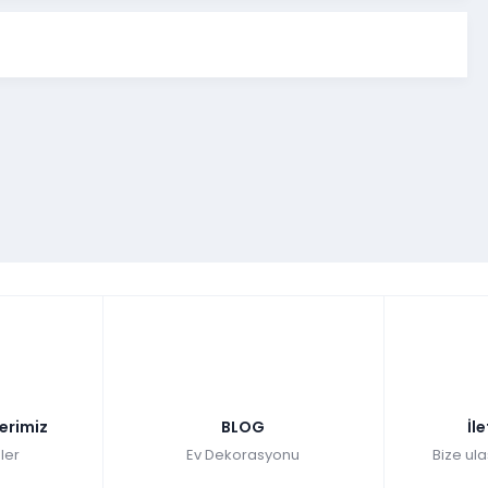
lerimiz
BLOG
İl
ler
Ev Dekorasyonu
Bize ula