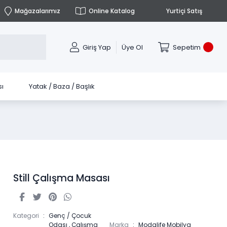
Mağazalarımız
Online Katalog
Yurtiçi Satış
Giriş Yap
Üye Ol
Sepetim
ı
Yatak / Baza / Başlık
Still Çalışma Masası
Kategori
Genç / Çocuk
Odası
,
Çalışma
Marka
Modalife Mobilya