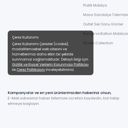
Pratik Mobilya
Masa Sandalye Takımlar
Outlet Seri Sonu Ürünler
Bahçe ve Balkon Mobilyas
Çerez Kullanımı
Studio Collection
Çerez Kullanımı Çerezler (cookie),
modalifemoebel web sitesini ve
hizmetlerimizi daha etkin bir şekilde
sunmamızı sağlamaktadır. Detaylı bilgi için
Gizlilik ve Kişisel Verilerin Korunması Politikası
ile
Çerez Politikasını
inceleyebilirsiniz.
Kampanyalar ve en yeni ürünlerimizden haberiniz olsun,
E-Mail adresinizi haber listemize ücretsiz kaydedin, bizi takip
etmeye başlayın.