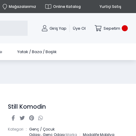
Mağazalarımız
Online Katalog
Yurtiçi Satış
Giriş Yap
Üye Ol
Sepetim
ı
Yatak / Baza / Başlık
Still Komodin
Kategori
Genç / Çocuk
Odası
,
Genç Odası
Marka
Modalife Mobilya