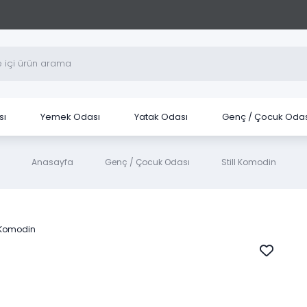
sı
Yemek Odası
Yatak Odası
Genç / Çocuk Odas
Anasayfa
Genç / Çocuk Odası
Still Komodin