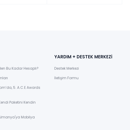
YARDIM + DESTEK MERKEZİ
den Bu Kadar Hesaplı?
Destek Merkezi
mları
İletişim Formu
om’da, 5. A.C.E Awards
Kendi Paketini Kendin
 Almanya'ya Mobilya