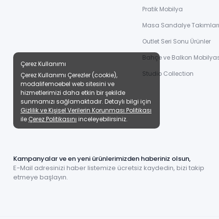
Pratik Mobilya
Masa Sandalye Takımlar
Outlet Seri Sonu Ürünler
Bahçe ve Balkon Mobilyas
Çerez Kullanımı
Studio Collection
Çerez Kullanımı Çerezler (cookie),
modalifemoebel web sitesini ve
hizmetlerimizi daha etkin bir şekilde
sunmamızı sağlamaktadır. Detaylı bilgi için
Gizlilik ve Kişisel Verilerin Korunması Politikası
ile
Çerez Politikasını
inceleyebilirsiniz.
Kampanyalar ve en yeni ürünlerimizden haberiniz olsun,
E-Mail adresinizi haber listemize ücretsiz kaydedin, bizi takip
etmeye başlayın.