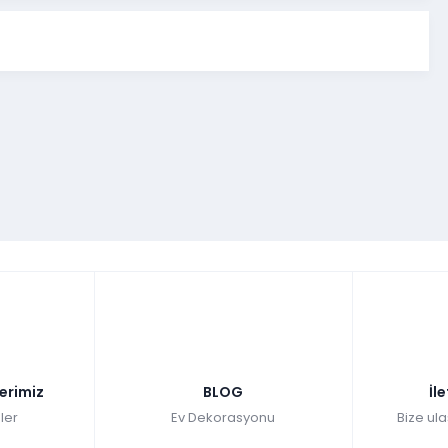
lerimiz
BLOG
İl
ler
Ev Dekorasyonu
Bize ula