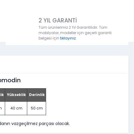
2 YIL GARANTİ
Tüm ürünlerimiz 2 Yıl Garantilidir. Tüm
mobilyalar, modeller için geçerli garanti
belgesi için
tıklayınız.
Komodin
ik
Yükseklik
Derinlik
m
40 cm
50 cm
odanın vazgeçilmez parçası olacak.