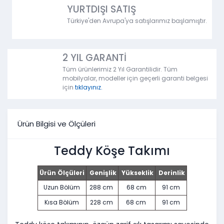
YURTDIŞI SATIŞ
Türkiye'den Avrupa'ya satışlarımız başlamıştır.
2 YIL GARANTİ
Tüm ürünlerimiz 2 Yıl Garantilidir. Tüm
mobilyalar, modeller için geçerli garanti belgesi
için
tıklayınız.
Ürün Bilgisi ve Ölçüleri
Teddy Köşe Takımı
Ürün Ölçüleri
Genişlik
Yükseklik
Derinlik
Uzun Bölüm
288 cm
68 cm
91 cm
Kısa Bölüm
228 cm
68 cm
91 cm