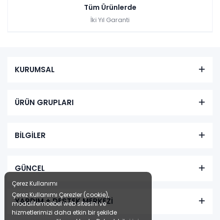
Tüm Ürünlerde
İki Yıl Garanti
KURUMSAL
ÜRÜN GRUPLARI
BİLGİLER
GÜNCEL
Çerez Kullanımı
Çerez Kullanımı Çerezler (cookie),
YARDIM + DESTEK MERKEZİ
modalifemoebel web sitesini ve
hizmetlerimizi daha etkin bir şekilde