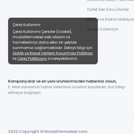
Outlet Seri Sonu Ürünler
Bahçe ve Balkon Mobilyas
Çerez Kullanımı
Studio Collection
Çerez Kullanımı Çerezler (cookie),
modalifemoebel web sitesini ve
hizmetlerimizi daha etkin bir şekilde
sunmamızı sağlamaktadır. Detaylı bilgi için
Gizlilik ve Kişisel Verilerin Korunması Politikası
ile
Çerez Politikasını
inceleyebilirsiniz.
Kampanyalar ve en yeni ürünlerimizden haberiniz olsun,
E-Mail adresinizi haber listemize ücretsiz kaydedin, bizi takip
etmeye başlayın.
2022 Copyright © Modalifemoebel.com