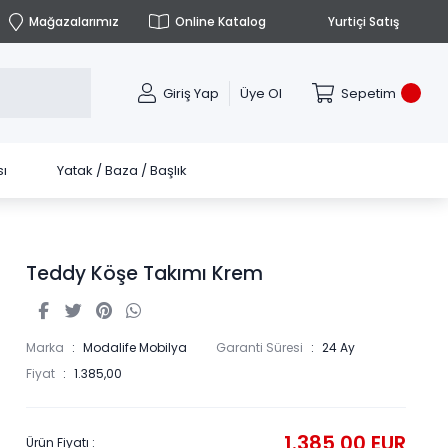
Mağazalarımız
Online Katalog
Yurtiçi Satış
Giriş Yap
Üye Ol
Sepetim
ı
Yatak / Baza / Başlık
Teddy Köşe Takımı Krem
Marka
Modalife Mobilya
Garanti Süresi
24 Ay
Fiyat
1.385,00
1.385,00 EUR
Ürün Fiyatı :