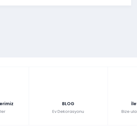
lerimiz
BLOG
İl
ler
Ev Dekorasyonu
Bize ula