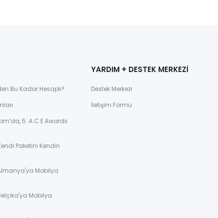
YARDIM + DESTEK MERKEZİ
den Bu Kadar Hesaplı?
Destek Merkezi
mları
İletişim Formu
om’da, 5. A.C.E Awards
Kendi Paketini Kendin
 Almanya'ya Mobilya
Belçika'ya Mobilya