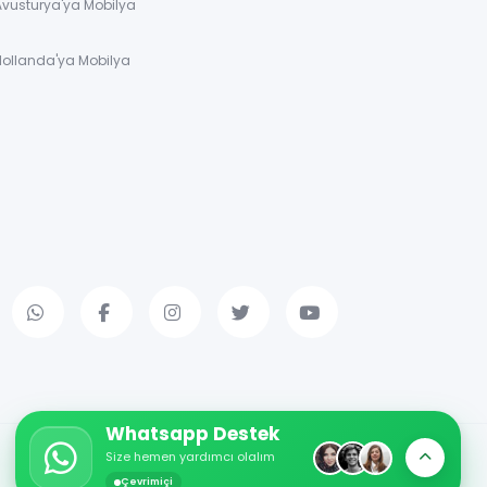
Avusturya'ya Mobilya
Hollanda'ya Mobilya
Whatsapp Destek
Size hemen yardımcı olalım
Çevrimiçi