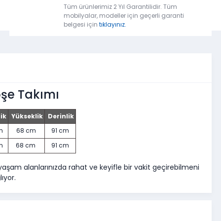
Tüm ürünlerimiz 2 Yıl Garantilidir. Tüm
mobilyalar, modeller için geçerli garanti
belgesi için
tıklayınız.
şe Takımı
ik
Yükseklik
Derinlik
cm
68 cm
91 cm
cm
68 cm
91 cm
yaşam alanlarınızda rahat ve keyifle bir vakit geçirebilmeni
lıyor.