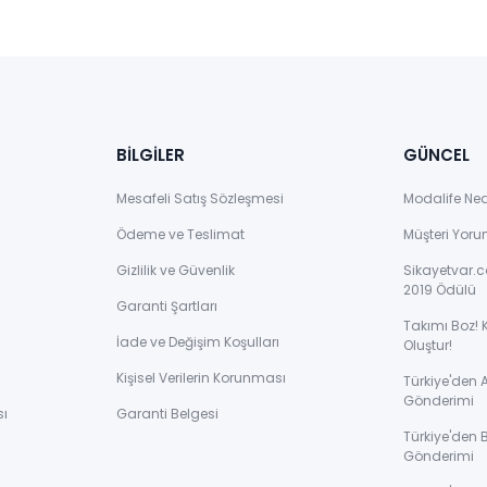
BİLGİLER
GÜNCEL
Mesafeli Satış Sözleşmesi
Modalife Ne
Ödeme ve Teslimat
Müşteri Yoru
Gizlilik ve Güvenlik
Sikayetvar.c
2019 Ödülü
Garanti Şartları
Takımı Boz! 
İade ve Değişim Koşulları
Oluştur!
Kişisel Verilerin Korunması
Türkiye'den
Gönderimi
sı
Garanti Belgesi
Türkiye'den 
Gönderimi
ı