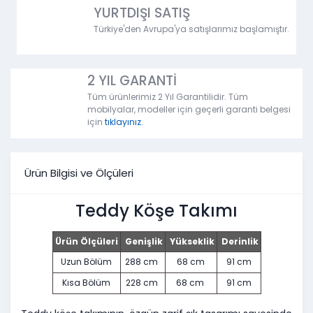
YURTDIŞI SATIŞ
Türkiye'den Avrupa'ya satışlarımız başlamıştır.
2 YIL GARANTİ
Tüm ürünlerimiz 2 Yıl Garantilidir. Tüm
mobilyalar, modeller için geçerli garanti belgesi
için
tıklayınız.
Ürün Bilgisi ve Ölçüleri
Teddy Köşe Takımı
Ürün Ölçüleri
Genişlik
Yükseklik
Derinlik
Uzun Bölüm
288 cm
68 cm
91 cm
Kısa Bölüm
228 cm
68 cm
91 cm