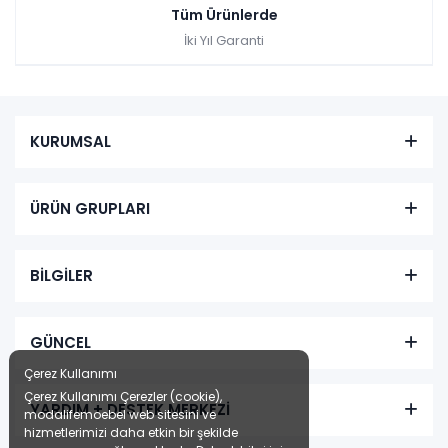
Tüm Ürünlerde
İki Yıl Garanti
KURUMSAL
ÜRÜN GRUPLARI
BİLGİLER
GÜNCEL
Çerez Kullanımı
Çerez Kullanımı Çerezler (cookie),
YARDIM + DESTEK MERKEZİ
modalifemoebel web sitesini ve
hizmetlerimizi daha etkin bir şekilde