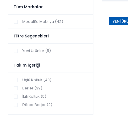
Tüm Markalar
YENİ ÜR
Modalife Mobilya (42)
Filtre Seçenekleri
Yeni Ürünler (5)
Takım İçeriği
Üçlü Koltuk (40)
Berjer (39)
İkili Koltuk (5)
Döner Berjer (2)
Sabit Berjer (2)
Üçlü Model (2)