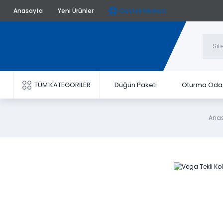
Anasayfa
Yeni Ürünler
Destek Merkezi
TÜM KATEGORİLER
Düğün Paketi
Oturma Oda
Ana