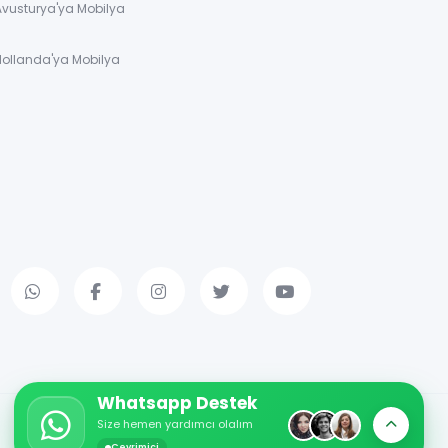
Avusturya'ya Mobilya
Hollanda'ya Mobilya
Whatsapp Destek
Size hemen yardımcı olalım
Çevrimiçi