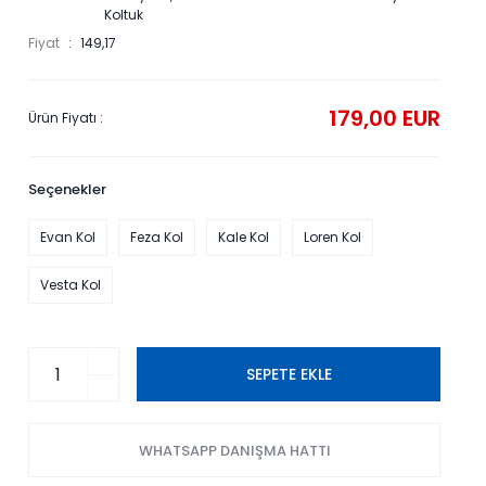
Koltuk
Fiyat
149,17
179,00 EUR
Ürün Fiyatı :
Seçenekler
Evan Kol
Feza Kol
Kale Kol
Loren Kol
Vesta Kol
SEPETE EKLE
WHATSAPP DANIŞMA HATTI