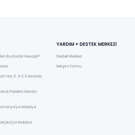
YARDIM + DESTEK MERKEZİ
den Bu Kadar Hesaplı?
Destek Merkezi
mları
İletişim Formu
om’da, 5. A.C.E Awards
Kendi Paketini Kendin
 Almanya'ya Mobilya
Belçika'ya Mobilya