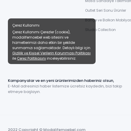
Masa Sandalye Takımlar
Outlet Seri Sonu Ürünler
Bahçe ve Balkon Mobilyas
Çerez Kullanımı
Studio Collection
Çerez Kullanımı Çerezler (cookie),
modalifemoebel web sitesini ve
hizmetlerimizi daha etkin bir şekilde
sunmamızı sağlamaktadır. Detaylı bilgi için
Gizlilik ve Kişisel Verilerin Korunması Politikası
ile
Çerez Politikasını
inceleyebilirsiniz.
Kampanyalar ve en yeni ürünlerimizden haberiniz olsun,
E-Mail adresinizi haber listemize ücretsiz kaydedin, bizi takip
etmeye başlayın.
2022 Copyright © Modalifemoebel.com