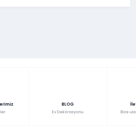
lerimiz
BLOG
İl
ler
Ev Dekorasyonu
Bize ula