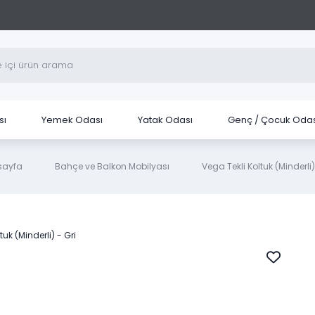
sı
Yemek Odası
Yatak Odası
Genç / Çocuk Odas
sayfa
Bahçe ve Balkon Mobilyası
Vega Tekli Koltuk (Minderli)