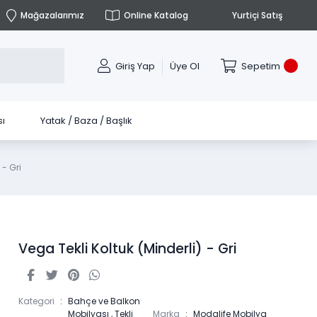
Mağazalarımız
Online Katalog
Yurtiçi Satış
Giriş Yap
Üye Ol
Sepetim
ı
Yatak / Baza / Başlık
 - Gri
Vega Tekli Koltuk (Minderli) - Gri
Kategori
Bahçe ve Balkon
Mobilyası
,
Tekli
Marka
Modalife Mobilya