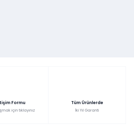
etişim Formu
Tüm Ürünlerde
şmak için tıklayınız
İki Yıl Garanti