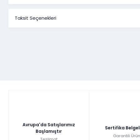
Veyron Y
Taksit Seçenekleri
Ürün Ölçüleri
1*Konsol ve Konsol Aynası
1*Tv Sehpası
1*Sabit Masa
6*
Sandalye
Gümüş asaletine inananlardansan seni bu tarafa ala
yemek odası takımında görmek mümkün. Bu asalet tek ba
yemek odası takımının içinde konsol, konsol aynası, telev
söyleyeyim , yüksek ayak da var... Daha ne olsun ama deği
yemek takımı il
Avrupa'da Satışlarımız
Sertifika Belge
Başlamıştır
Garantili Ürün
Teslimat