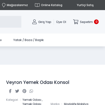
Mağazalarımız
Online Katalog
Yurtiçi Satış
Giriş Yap
Üye Ol
Sepetim
0
ı
Yatak / Baza / Başlık
Veyron Yemek Odası Konsol
Kategori
Yemek Odası
,
Yemek Odası
Marka
Modalife Mobilya