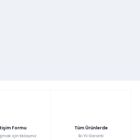
etişim Formu
Tüm Ürünlerde
şmak için tıklayınız
İki Yıl Garanti