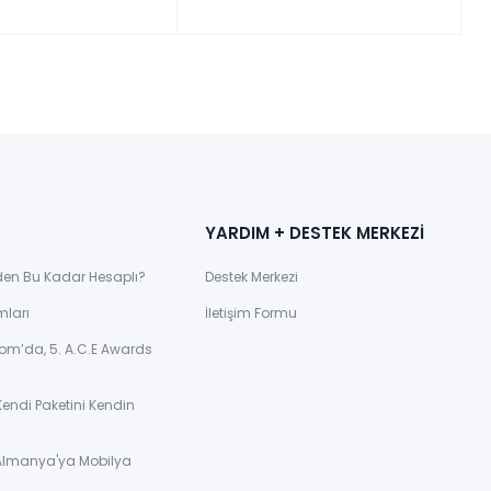
YARDIM + DESTEK MERKEZİ
den Bu Kadar Hesaplı?
Destek Merkezi
mları
İletişim Formu
om’da, 5. A.C.E Awards
Kendi Paketini Kendin
 Almanya'ya Mobilya