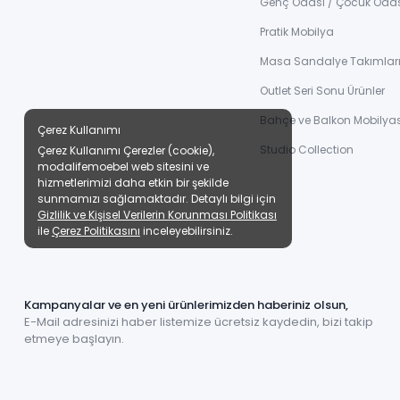
Genç Odası / Çocuk Oda
Pratik Mobilya
Masa Sandalye Takımlar
Outlet Seri Sonu Ürünler
Bahçe ve Balkon Mobilyas
Çerez Kullanımı
Studio Collection
Çerez Kullanımı Çerezler (cookie),
modalifemoebel web sitesini ve
hizmetlerimizi daha etkin bir şekilde
sunmamızı sağlamaktadır. Detaylı bilgi için
Gizlilik ve Kişisel Verilerin Korunması Politikası
ile
Çerez Politikasını
inceleyebilirsiniz.
Kampanyalar ve en yeni ürünlerimizden haberiniz olsun,
E-Mail adresinizi haber listemize ücretsiz kaydedin, bizi takip
etmeye başlayın.