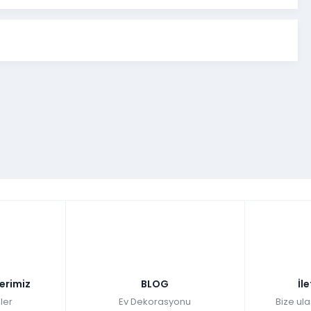
emek Odası
Genişlik
Yükseklik
Derinlik
200
cm
184 cm
45
cm
197,5
cm
55 cm
45 cm
180 cm
76 cm
100 cm
-
-
-
lım. Gümüş krom uygulamasının mükemmel uyumunu Veyron
şına beni tatmin etmez, başka neler var mı dedin? Veyron
izyon ünitesi, masa ve 6 adet sandalye bulunuyor. Unutmadan
l mi? Haydi şimdi mağazadan ya da internet sitesinden Veyron
e tanışma zamanı.
lerimiz
BLOG
İl
ler
Ev Dekorasyonu
Bize ula