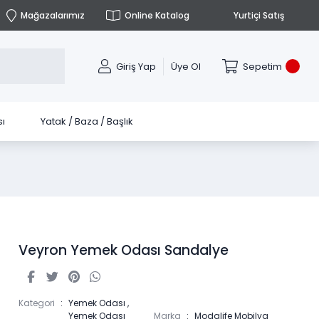
Mağazalarımız
Online Katalog
Yurtiçi Satış
Giriş Yap
Üye Ol
Sepetim
ı
Yatak / Baza / Başlık
Veyron Yemek Odası Sandalye
Kategori
Yemek Odası
,
Yemek Odası
Marka
Modalife Mobilya