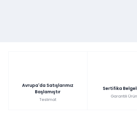
1*Sabit Masa
6*
Sandalye
Gümüş asaletine inananlardansan seni bu tarafa ala
yemek odası takımında görmek mümkün. Bu asalet tek ba
yemek odası takımının içinde konsol, konsol aynası, telev
söyleyeyim , yüksek ayak da var... Daha ne olsun ama deği
yemek takımı il
Avrupa'da Satışlarımız
Sertifika Belge
Başlamıştır
Garantili Ürün
Teslimat