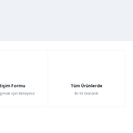
etişim Formu
Tüm Ürünlerde
şmak için tıklayınız
İki Yıl Garanti