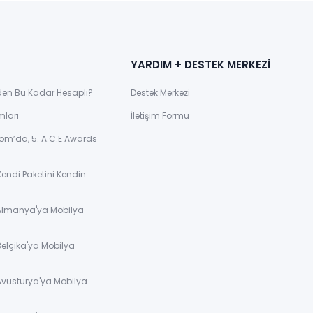
YARDIM + DESTEK MERKEZİ
den Bu Kadar Hesaplı?
Destek Merkezi
mları
İletişim Formu
om’da, 5. A.C.E Awards
Kendi Paketini Kendin
 Almanya'ya Mobilya
Belçika'ya Mobilya
Avusturya'ya Mobilya