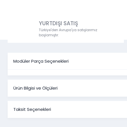
YURTDIŞI SATIŞ
Türkiye'den Avrupa'ya satışlarımız
başlamıştır.
Modüler Parça Seçenekleri
Ürün Bilgisi ve Ölçüleri
Veyron Y
Taksit Seçenekleri
Ürün Ölçüleri
1*Konsol ve Konsol Aynası
1*Tv Sehpası