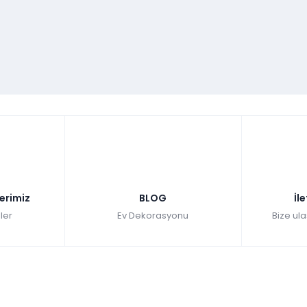
180 cm
76 cm
100 cm
-
-
-
lım. Gümüş krom uygulamasının mükemmel uyumunu Veyron
şına beni tatmin etmez, başka neler var mı dedin? Veyron
izyon ünitesi, masa ve 6 adet sandalye bulunuyor. Unutmadan
l mi? Haydi şimdi mağazadan ya da internet sitesinden Veyron
e tanışma zamanı.
lerimiz
BLOG
İl
ler
Ev Dekorasyonu
Bize ula