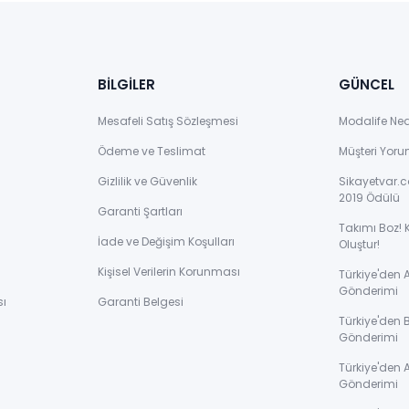
BİLGİLER
GÜNCEL
Mesafeli Satış Sözleşmesi
Modalife Ne
Ödeme ve Teslimat
Müşteri Yoru
Gizlilik ve Güvenlik
Sikayetvar.c
2019 Ödülü
Garanti Şartları
Takımı Boz! 
İade ve Değişim Koşulları
Oluştur!
Kişisel Verilerin Korunması
Türkiye'den
Gönderimi
sı
Garanti Belgesi
Türkiye'den 
Gönderimi
ı
Türkiye'den 
Gönderimi