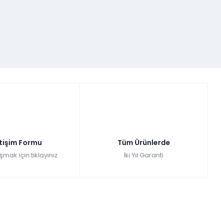
etişim Formu
Tüm Ürünlerde
şmak için tıklayınız
İki Yıl Garanti