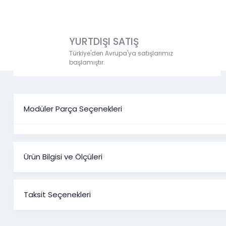
YURTDIŞI SATIŞ
Türkiye'den Avrupa'ya satışlarımız
başlamıştır.
Modüler Parça Seçenekleri
Ürün Bilgisi ve Ölçüleri
Vivaldi Y
Taksit Seçenekleri
Ürün Ölçüleri
Sürgülü Gardırop
Şifonyer ve Şifonyer Aynası