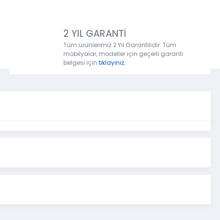
2 YIL GARANTİ
Tüm ürünlerimiz 2 Yıl Garantilidir. Tüm
mobilyalar, modeller için geçerli garanti
belgesi için
tıklayınız.
atak Odası
Genişlik
Yükseklik
Derinlik
265,6
cm
223,3 cm
69,1 cm
125 cm
82,7
cm
46,8
cm