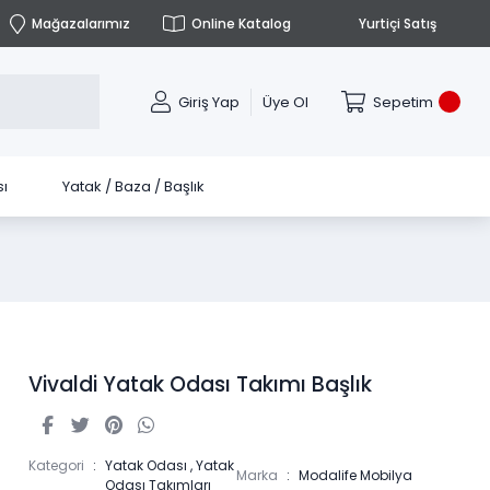
Mağazalarımız
Online Katalog
Yurtiçi Satış
Giriş Yap
Üye Ol
Sepetim
ı
Yatak / Baza / Başlık
Vivaldi Yatak Odası Takımı Başlık
Kategori
Yatak Odası
,
Yatak
Marka
Modalife Mobilya
Odası Takımları