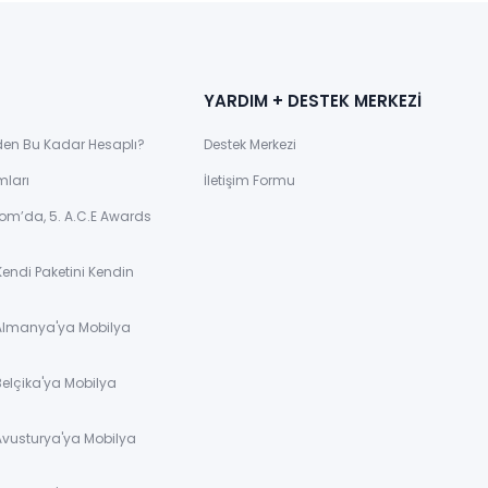
YARDIM + DESTEK MERKEZİ
den Bu Kadar Hesaplı?
Destek Merkezi
mları
İletişim Formu
om’da, 5. A.C.E Awards
Kendi Paketini Kendin
 Almanya'ya Mobilya
Belçika'ya Mobilya
Avusturya'ya Mobilya