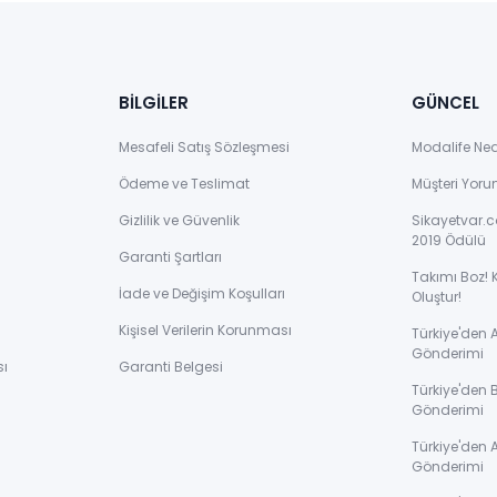
BİLGİLER
GÜNCEL
Mesafeli Satış Sözleşmesi
Modalife Ne
Ödeme ve Teslimat
Müşteri Yoru
Gizlilik ve Güvenlik
Sikayetvar.c
2019 Ödülü
Garanti Şartları
Takımı Boz! 
İade ve Değişim Koşulları
Oluştur!
Kişisel Verilerin Korunması
Türkiye'den
Gönderimi
sı
Garanti Belgesi
Türkiye'den 
Gönderimi
ı
Türkiye'den 
Gönderimi