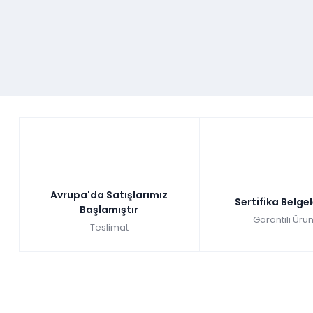
Komodin
Başlık
Baza
Karyola
Grinin asaletine ve rahatlatıcı etkisine inananları buraya 
görüyoruz. Dinlenmek için yatağınıza geçtiğinizde sizi saki
odası takımında metal ve yüksek ayaklar tercih edilerek
sağlanmış. Takımımız gardırop, şifonyer, şifonyer aynası, 
dilersen internet sitemizden dilersen de
Avrupa'da Satışlarımız
Sertifika Belge
Başlamıştır
Garantili Ürün
Teslimat