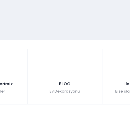
63 cm
50 cm
46,8
cm
-
-
-
-
-
-
-
-
-
alalım. Vivaldi yatak odası takımında gri rengin hakimiyetini
nleştirerek huzur verecek renklerin hakimiyet kurmakta. Yatak
 hem modern bir tarz yakalanmış hem de temizlik kolaylığı
başlık, karyola ve 2 adet komodinden oluşmaktadır. Takımımıza
 mağazalarımız aracılığıyla ulaşabilirsin.
lerimiz
BLOG
İl
ler
Ev Dekorasyonu
Bize ula