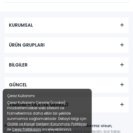
KURUMSAL
ÜRÜN GRUPLARI
BİLGİLER
GÜNCEL
Çerez Kullanımı
Çerez Kullanımı Çerezler (cookie),
YARDIM + DESTEK MERKEZİ
modalifemoebel web sitesini ve
hizmetlerimizi daha etkin bir şekilde
sunmamızı sağlamaktadır. Detaylı bilgi için
Gizlilik ve Kişisel Verilerin Korunması Politikası
Kampanyalar ve en yeni ürünlerimizden haberiniz olsun,
ile
Çerez Politikasını
inceleyebilirsiniz.
E-Mail adresinizi haber listemize ücretsiz kaydedin, bizi takip