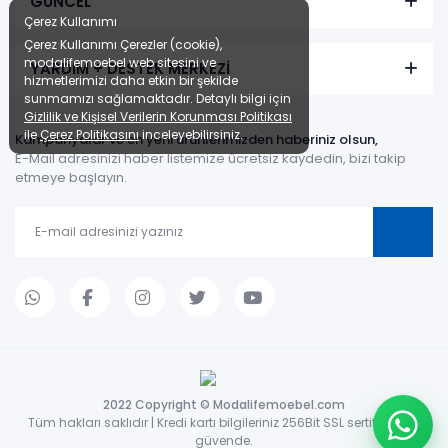
GÜNCEL
Çerez Kullanımı
Çerez Kullanımı Çerezler (cookie),
modalifemoebel web sitesini ve
YARDIM + DESTEK MERKEZİ
hizmetlerimizi daha etkin bir şekilde
sunmamızı sağlamaktadır. Detaylı bilgi için
Gizlilik ve Kişisel Verilerin Korunması Politikası
ile
Çerez Politikasını
inceleyebilirsiniz.
Kampanyalar ve en yeni ürünlerimizden haberiniz olsun,
E-Mail adresinizi haber listemize ücretsiz kaydedin, bizi takip
etmeye başlayın.
2022 Copyright © Modalifemoebel.com
Tüm hakları saklıdır | Kredi kartı bilgileriniz 256Bit SSL sertifikası ile
güvende.