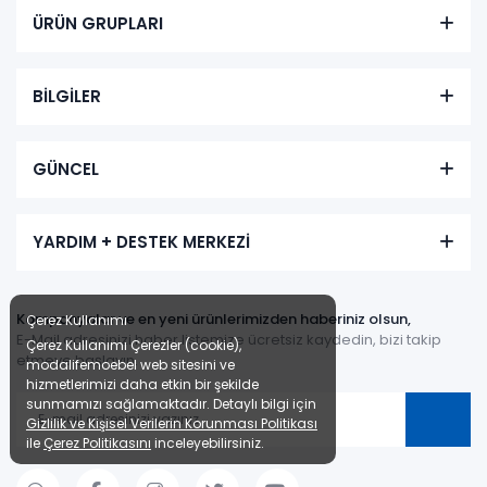
ÜRÜN GRUPLARI
BİLGİLER
GÜNCEL
YARDIM + DESTEK MERKEZİ
Kampanyalar ve en yeni ürünlerimizden haberiniz olsun,
Çerez Kullanımı
E-Mail adresinizi haber listemize ücretsiz kaydedin, bizi takip
Çerez Kullanımı Çerezler (cookie),
etmeye başlayın.
modalifemoebel web sitesini ve
hizmetlerimizi daha etkin bir şekilde
sunmamızı sağlamaktadır. Detaylı bilgi için
Gizlilik ve Kişisel Verilerin Korunması Politikası
ile
Çerez Politikasını
inceleyebilirsiniz.