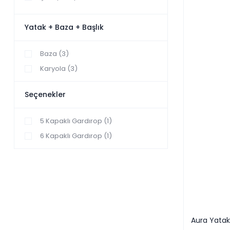
Baza (21)
Karyola (21)
Yatak + Baza + Başlık
6 Kapaklı Gardırop (10)
Baza (3)
5 Kapaklı Gardırop (7)
Karyola (3)
Kapaklı Gardırop (7)
Gardırop (4)
Seçenekler
Sürgülü Gardırop (4)
2 M Sürgülü Gardırop (2)
5 Kapaklı Gardırop (1)
2.40 M Sürgülü Gardırop (2)
6 Kapaklı Gardırop (1)
Aynalı Gardırop (1)
Camlı Gardırop (1)
Çekmeceli Gardırop (1)
Aura Yatak