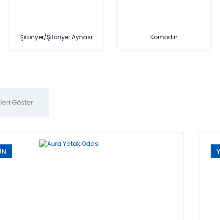
Şifonyer/Şifonyer Aynası
Komodin
ÜN
Y