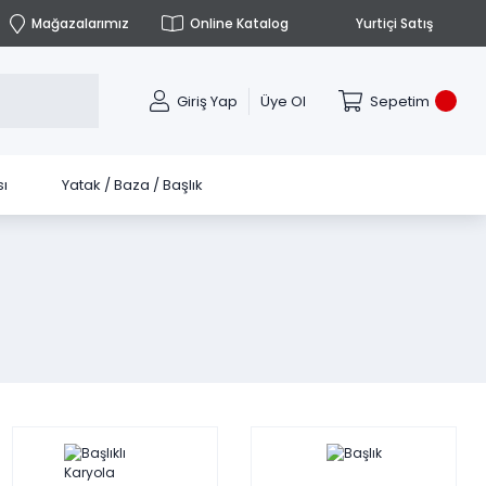
Mağazalarımız
Online Katalog
Yurtiçi Satış
Giriş Yap
Üye Ol
Sepetim
ı
Yatak / Baza / Başlık