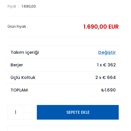
Fiyat
1.690,00
1.690,00 EUR
Ürün Fiyatı :
Takım içeriği
Değiştir
Berjer
1
x €
362
Üçlü Koltuk
2
x €
664
TOPLAM
₺1.690
SEPETE EKLE