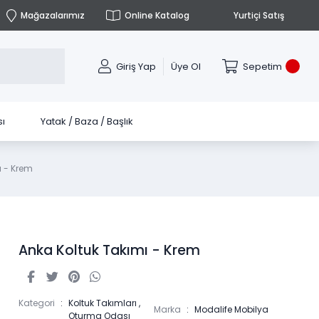
Mağazalarımız
Online Katalog
Yurtiçi Satış
Giriş Yap
Üye Ol
Sepetim
ı
Yatak / Baza / Başlık
ı - Krem
Anka Koltuk Takımı - Krem
Kategori
Koltuk Takımları
,
Marka
Modalife Mobilya
Oturma Odası