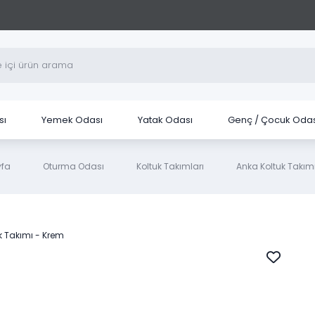
sı
Yemek Odası
Yatak Odası
Genç / Çocuk Odas
fa
Oturma Odası
Koltuk Takımları
Anka Koltuk Takım