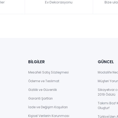
ler
Ev Dekorasyonu
Bize ula
BİLGİLER
GÜNCEL
Mesafeli Satış Sözleşmesi
Modalife Ne
Ödeme ve Teslimat
Müşteri Yoru
Gizlilik ve Güvenlik
Sikayetvar.c
2019 Ödülü
Garanti Şartları
Takımı Boz! 
İade ve Değişim Koşulları
Oluştur!
Kişisel Verilerin Korunması
Türkiye'den