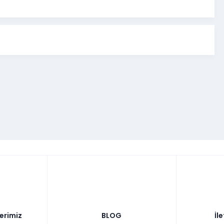
tuk Takımı
ik
Yükseklik
Derinlik
m
76 cm
85 cm
m
93 cm
92 cm
lerimiz
BLOG
İl