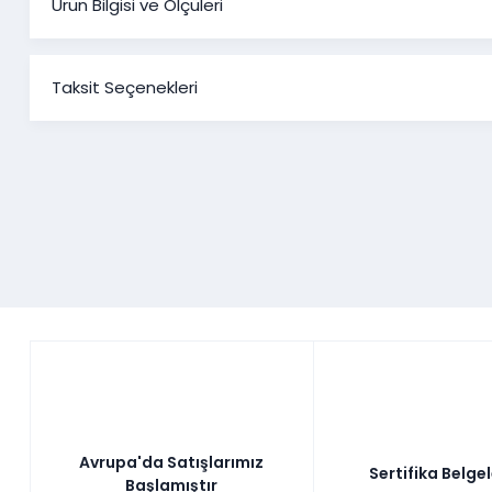
Ürün Bilgisi ve Ölçüleri
Anka Kol
Taksit Seçenekleri
Ürün Ölçüleri
Genişl
Üçlü Koltuk
197 c
Berjer
69 c
Avrupa'da Satışlarımız
Sertifika Belge
Başlamıştır