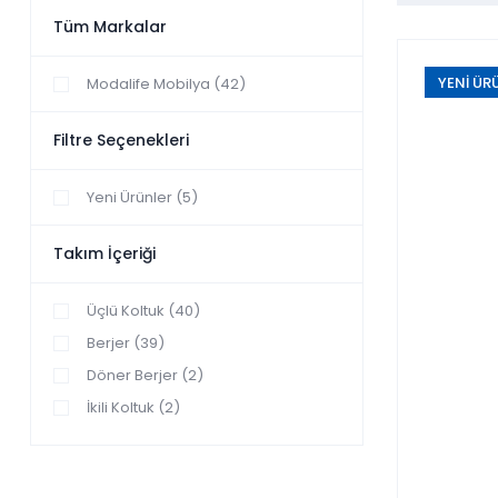
Tüm Markalar
YENİ ÜR
Modalife Mobilya (42)
Filtre Seçenekleri
Yeni Ürünler (5)
Takım İçeriği
Üçlü Koltuk (40)
Berjer (39)
Döner Berjer (2)
İkili Koltuk (2)
Sabit Berjer (2)
Üçlü Model (2)