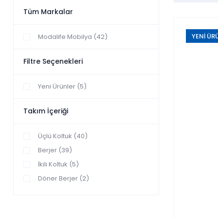
Tüm Markalar
YENİ ÜR
Modalife Mobilya (42)
Filtre Seçenekleri
Yeni Ürünler (5)
Takım İçeriği
Üçlü Koltuk (40)
Berjer (39)
İkili Koltuk (5)
Döner Berjer (2)
Sabit Berjer (2)
Üçlü Model (2)