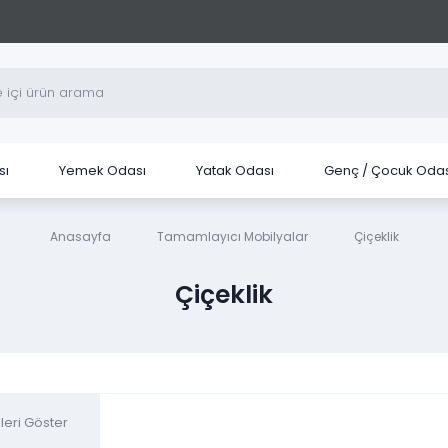
sı
Yemek Odası
Yatak Odası
Genç / Çocuk Odas
Anasayfa
Tamamlayıcı Mobilyalar
Çiçeklik
Çiçeklik