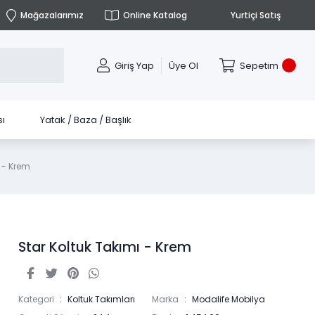
Mağazalarımız
Online Katalog
Yurtiçi Satış
Giriş Yap
Üye Ol
Sepetim
ı
Yatak / Baza / Başlık
ı - Krem
Star Koltuk Takımı - Krem
Kategori
Koltuk Takımları
Marka
Modalife Mobilya