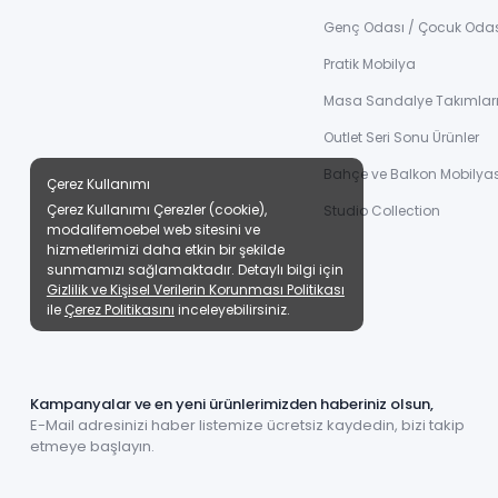
Genç Odası / Çocuk Oda
Pratik Mobilya
Masa Sandalye Takımlar
Outlet Seri Sonu Ürünler
Bahçe ve Balkon Mobilyas
Çerez Kullanımı
Çerez Kullanımı Çerezler (cookie),
Studio Collection
modalifemoebel web sitesini ve
hizmetlerimizi daha etkin bir şekilde
sunmamızı sağlamaktadır. Detaylı bilgi için
Gizlilik ve Kişisel Verilerin Korunması Politikası
ile
Çerez Politikasını
inceleyebilirsiniz.
Kampanyalar ve en yeni ürünlerimizden haberiniz olsun,
E-Mail adresinizi haber listemize ücretsiz kaydedin, bizi takip
etmeye başlayın.