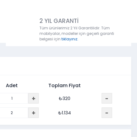
2 YIL GARANTİ
Tüm ürünlerimiz 2 Yıl Garantilidir. Tüm
mobilyalar, modeller için geçerli garanti
belgesi için
tıklayınız.
Adet
Toplam Fiyat
+
-
₺
320
+
-
₺
1.134