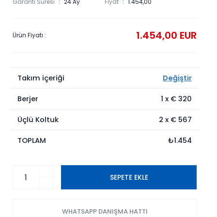
Garanti Süresi
24 Ay
Fiyat
1.454,00
1.454,00 EUR
Ürün Fiyatı :
Takım içeriği
Değiştir
Berjer
1
x €
320
Üçlü Koltuk
2
x €
567
TOPLAM
₺1.454
SEPETE EKLE
WHATSAPP DANIŞMA HATTI