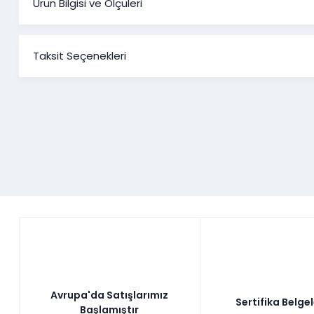
Ürün Bilgisi ve Ölçüleri
Star Koltuk 
Taksit Seçenekleri
Ürün Ölçüleri
Genişl
Üçlü Koltuk
214 c
Berjer
89 c
Minimal eşya kullanımı desteleyen ürünleri tercih edi
zamanlara hitap edebilecek özelliklere sahip bir koltuk takım
size göre. Az yer kaplaması, yatak ve baza özelliği ile minimal
yormadan temizlik imkanı sunan yüksek ayak özelliği ile t
seçenekleri sunan star midi koltuk takımı ile tanışmak 
Avrupa'da Satışlarımız
Sertifika Belge
Başlamıştır