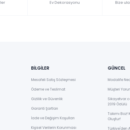
ler
Ev Dekorasyonu
Bize ula
BİLGİLER
GÜNCEL
Mesafeli Satış Sözleşmesi
Modalife Ne
Ödeme ve Teslimat
Müşteri Yoru
Gizlilik ve Güvenlik
Sikayetvar.c
2019 Ödülü
Garanti Şartları
Takımı Boz! 
İade ve Değişim Koşulları
Oluştur!
Kişisel Verilerin Korunması
Türkiye'den