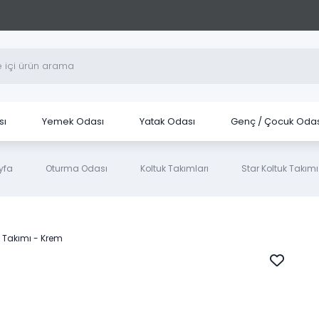
sı
Yemek Odası
Yatak Odası
Genç / Çocuk Odas
yfa
Oturma Odası
Koltuk Takımları
Star Koltuk Takım