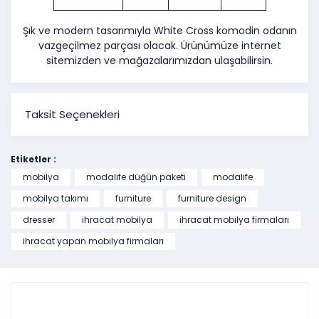
Şık ve modern tasarımıyla White Cross komodin odanın
vazgeçilmez parçası olacak. Ürünümüze internet
sitemizden ve mağazalarımızdan ulaşabilirsin.
Taksit Seçenekleri
Etiketler :
mobilya
modalife düğün paketi
modalife
mobilya takımı
furniture
furniture design
dresser
ihracat mobilya
ihracat mobilya firmaları
ihracat yapan mobilya firmaları