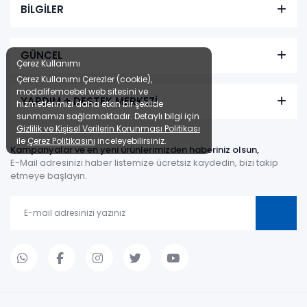
BİLGİLER
GÜNCEL
Çerez Kullanımı
Çerez Kullanımı Çerezler (cookie),
modalifemoebel web sitesini ve
YARDIM + DESTEK MERKEZİ
hizmetlerimizi daha etkin bir şekilde
sunmamızı sağlamaktadır. Detaylı bilgi için
Gizlilik ve Kişisel Verilerin Korunması Politikası
ile
Çerez Politikasını
inceleyebilirsiniz.
Kampanyalar ve en yeni ürünlerimizden haberiniz olsun,
E-Mail adresinizi haber listemize ücretsiz kaydedin, bizi takip
etmeye başlayın.