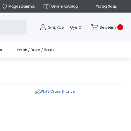
Mağazalarımız
Online Katalog
Yurtiçi Satış
Giriş Yap
Üye Ol
Sepetim
ı
Yatak / Baza / Başlık