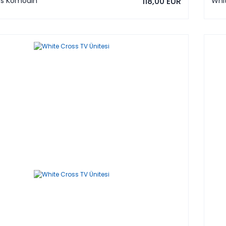
ss Komodin
118,00 EUR
Whit