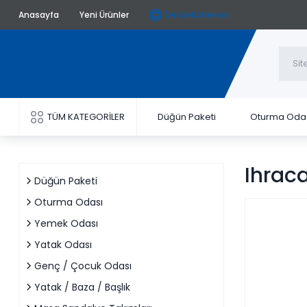
Anasayfa
Yeni Ürünler
Destek Merkezi
TÜM KATEGORİLER
Düğün Paketi
Oturma Oda
Ihraca
Düğün Paketi
Oturma Odası
Yemek Odası
Yatak Odası
Genç / Çocuk Odası
Yatak / Baza / Başlık