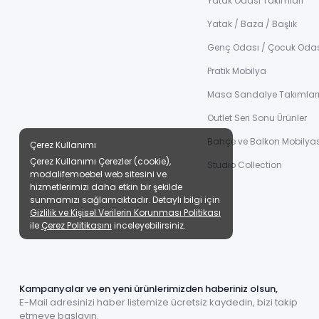
Yatak Odası Takımları
Yatak / Baza / Başlık
Genç Odası / Çocuk Oda
Pratik Mobilya
Masa Sandalye Takımlar
Outlet Seri Sonu Ürünler
Bahçe ve Balkon Mobilyas
Çerez Kullanımı
Çerez Kullanımı Çerezler (cookie),
Studio Collection
modalifemoebel web sitesini ve
hizmetlerimizi daha etkin bir şekilde
sunmamızı sağlamaktadır. Detaylı bilgi için
Gizlilik ve Kişisel Verilerin Korunması Politikası
ile
Çerez Politikasını
inceleyebilirsiniz.
Kampanyalar ve en yeni ürünlerimizden haberiniz olsun,
E-Mail adresinizi haber listemize ücretsiz kaydedin, bizi takip
etmeye başlayın.