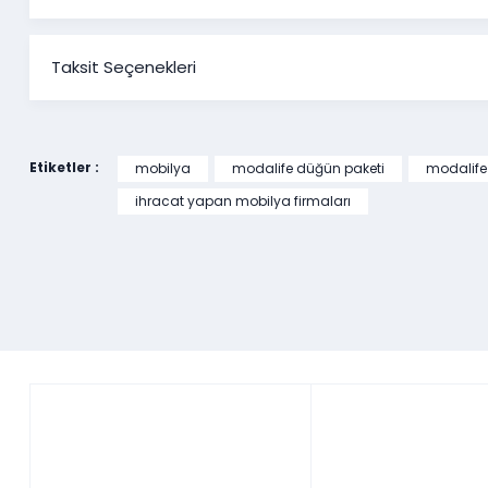
Taksit Seçenekleri
Etiketler :
mobilya
modalife düğün paketi
modalife
ihracat yapan mobilya firmaları