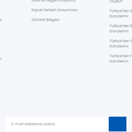
İade ve Değişim Koşulları
Oluştur!
Kişisel Verilerin Korunması
Türkiye'den
Gönderimi
sı
Garanti Belgesi
Türkiye'den 
Gönderimi
ı
Türkiye'den 
Gönderimi
Türkiye'den 
ı
Gönderimi