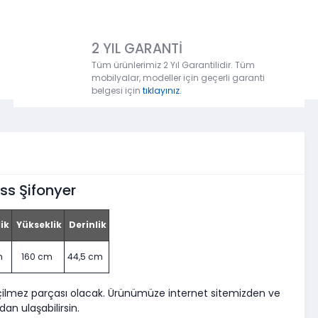
2 YIL GARANTİ
Tüm ürünlerimiz 2 Yıl Garantilidir. Tüm
mobilyalar, modeller için geçerli garanti
belgesi için
tıklayınız.
ss Şifonyer
ik
Yükseklik
Derinlik
m
160 cm
44,5 cm
çilmez parçası olacak. Ürünümüze internet sitemizden ve
an ulaşabilirsin.