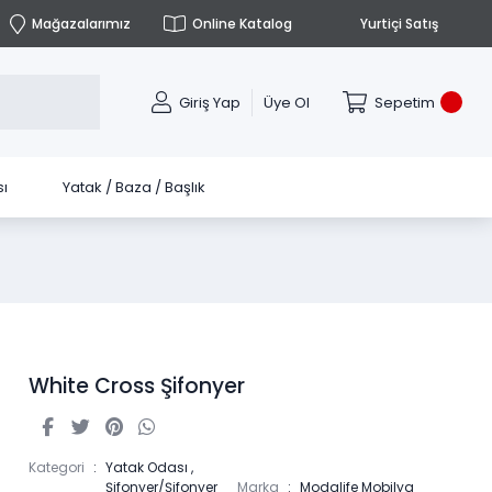
Mağazalarımız
Online Katalog
Yurtiçi Satış
Giriş Yap
Üye Ol
Sepetim
ı
Yatak / Baza / Başlık
White Cross Şifonyer
Kategori
Yatak Odası
,
Şifonyer/Şifonyer
Marka
Modalife Mobilya