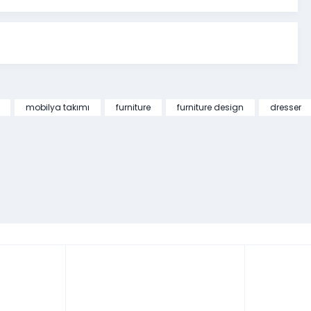
mobilya takımı
furniture
furniture design
dresser