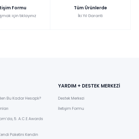
etişim Formu
Tüm Ürünlerde
şmak için tıklayınız
İki Yıl Garanti
YARDIM + DESTEK MERKEZİ
den Bu Kadar Hesaplı?
Destek Merkezi
mları
İletişim Formu
om’da, 5. A.C.E Awards
Kendi Paketini Kendin