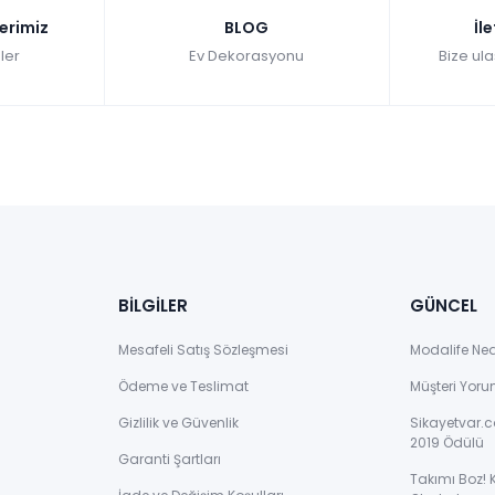
lerimiz
BLOG
İl
ler
Ev Dekorasyonu
Bize ula
BİLGİLER
GÜNCEL
Mesafeli Satış Sözleşmesi
Modalife Ne
Ödeme ve Teslimat
Müşteri Yoru
Gizlilik ve Güvenlik
Sikayetvar.c
2019 Ödülü
Garanti Şartları
Takımı Boz! 