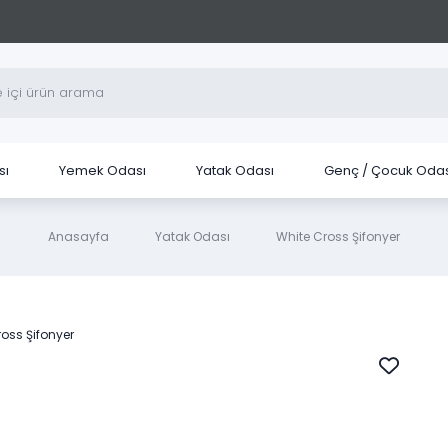
sı
Yemek Odası
Yatak Odası
Genç / Çocuk Odas
Anasayfa
Yatak Odası
White Cross Şifonyer